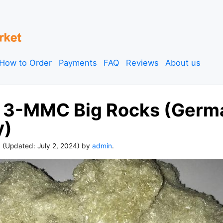
How to Order
Payments
FAQ
Reviews
About us
 3-MMC Big Rocks (Germ
y)
4
(Updated:
July 2, 2024
) by
admin
.