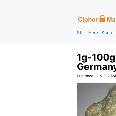
S
k
i
p
Start Here
Shop
t
o
c
1g-100g
o
n
German
t
e
Published:
July 2, 202
n
t